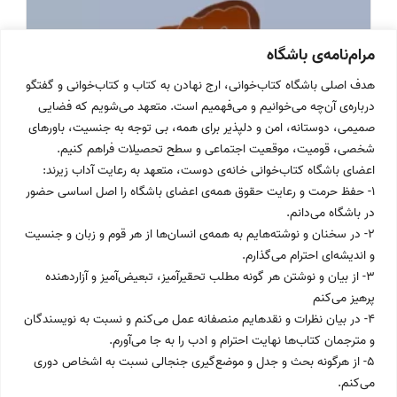
مرام‌نامه‌ی باشگاه
هدف اصلی باشگاه کتاب‌خوانی، ارج نهادن به کتاب و کتاب‌خوانی و گفتگو
درباره‌ی آن‌چه می‌خوانیم و می‌فهمیم است. متعهد می‌شویم که فضایی
صمیمی، دوستانه، امن و دلپذیر برای همه، بی توجه به جنسیت، باورهای
شخصی، قومیت، موقعیت اجتماعی و سطح تحصیلات فراهم کنیم.
اعضای باشگاه کتاب‌خوانی خانه‌ی دوست، متعهد به رعایت آداب زیرند:
۱- حفظ حرمت و رعایت حقوق همه‌ی اعضای باشگاه را اصل اساسی حضور
در باشگاه می‌دانم.
۲- در سخنان و نوشته‌هایم به همه‌ی انسان‌ها از هر قوم و زبان و جنسیت
و اندیشه‌ای احترام می‌گذارم.
۳- از بیان و نوشتن هر گونه مطلب تحقیرآمیز، تبعیض‌آمیز و آزاردهنده
Post
اسفند ۱۴۰۲
پرهیز می‌کنم
published:
۴- در بیان نظرات و نقدهایم منصفانه عمل می‌کنم و نسبت به نویسندگان
و مترجمان کتاب‌ها نهایت احترام و ادب را به جا می‌آورم.
قدرت بی قدرتان
۵- از هرگونه بحث و جدل و موضع‌گیری جنجالی نسبت به اشخاص دوری
قدرت
ادامه خواندن
می‌کنم.
بی