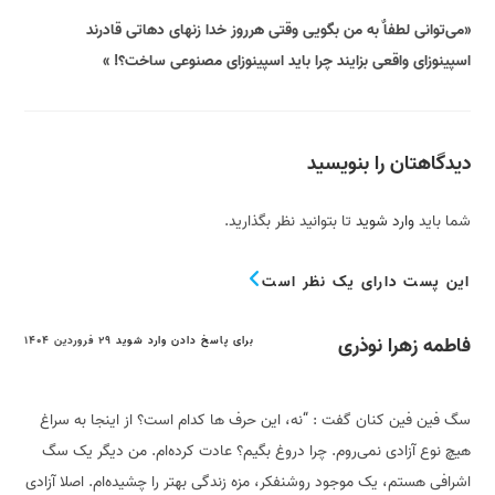
«می‌توانی لطفاٌ به من بگویی وقتی هرروز خدا زنهای دهاتی قادرند
اسپینوزای واقعی بزایند چرا باید اسپینوزای مصنوعی ساخت؟! »
دیدگاهتان را بنویسید
شما باید
وارد شوید
تا بتوانید نظر بگذارید.
این پست دارای یک نظر است
فاطمه زهرا نوذری
برای پاسخ دادن وارد شوید
۲۹ فروردین ۱۴۰۴
سگ فین فین کنان گفت : “نه، این حرف ها کدام است؟ از اینجا به سراغ
هیچ نوع آزادی نمی‌روم. چرا دروغ بگیم؟ عادت کرده‌ام. من دیگر یک سگ
اشرافی هستم، یک موجود روشنفکر، مزه زندگی بهتر را چشیده‌ام. اصلا آزادی