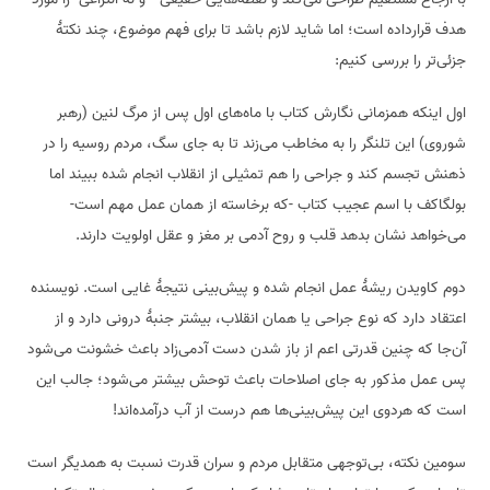
هدف قرارداده است؛ اما شاید لازم باشد تا برای فهم موضوع، چند نکتهٔ
جزئی‌تر را بررسی کنیم:
اول اینکه همزمانی نگارش کتاب با ماه‌های اول پس از مرگ لنین (رهبر
شوروی) این تلنگر را به مخاطب می‌زند تا به جای سگ، مردم روسیه را در
ذهنش تجسم کند و جراحی را هم تمثیلی از انقلاب انجام شده ببیند اما
بولگاکف با اسم عجیب کتاب -که برخاسته از همان عمل مهم است-
می‌خواهد نشان بدهد قلب و روح آدمی بر مغز و عقل اولویت دارند.
دوم کاویدن ریشهٔ عمل انجام شده و پیش‌بینی نتیجهٔ غایی است. نویسنده
اعتقاد دارد که نوع جراحی یا همان انقلاب، بیشتر جنبهٔ درونی دارد و از
آن‌جا که چنین قدرتی اعم از باز شدن دست آدمی‌زاد باعث خشونت می‌شود
پس عمل مذکور به جای اصلاحات باعث توحش بیشتر می‌شود؛ جالب این
است که هردوی این پیش‌بینی‌ها هم درست از آب درآمده‌اند!
سومین نکته، بی‌توجهی متقابل مردم و سران قدرت نسبت به همدیگر است