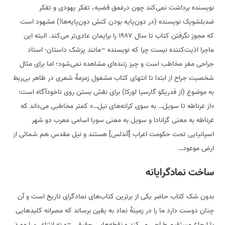
نویسنده برداشت نمی‌کند چون درعمق قضیه، تفکر یهودی و تفکر
ضدبلشویک نویسنده (در دون‌پایه بودن کنش دون‌پایه‌ها!) مشهود است
که مجوز نگرفتن کتاب تا سال ۱۹۸۷ را برایمان عادی‌تر می‌کند. البته این
ماجرا اذیت‌کننده نیست چرا که نویسنده –مانند پزشک داستان- استاد
جراحی مغز مخاطب است و چیز زننده‌ای مشاهده نمی‌شود؛ اما برای مثال
شخصیت جراح از ابتدا تا انتهای کتاب مشغول زمزمهٔ شعری در ظاهر بی‌ربط
به موضوع (از فدریکو گارسیا لورکا) برای نقش بستن روی ناخودآگاه است:
«از غرناطه تا سویل… به سوی کرانه‌های نیل…» کمتر مخاطبی می‌داند که
غرناطه به معنی گرانادا و سویل به معنی سویا اسامی معرب دو شهر
اسپانیایی تحت حکومت اعراب [آندلس] هستند و نیل مقدس هم شمائی از
ارض موعود…
ساخت نمادگرایانه
بدون شک کتاب حاضر یکی از برترین کتاب‌های نمادگرای تاریخ است و آن
چنان دوست دارد ما را در زمینهٔ نماد به یقین برساند که مصرانه کلیدهایی
با ارجاع مستقیم طراحی می‌کند و نقطه‌هایی حقیقی –و نه انتزاعی- را مورد