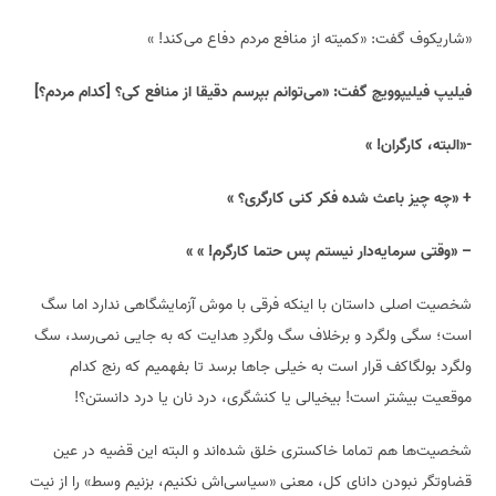
«شاریکوف گفت: «کمیته از منافع مردم دفاع می‌کند! »
فیلیپ فیلیپوویچ گفت: «می‌توانم بپرسم دقیقا از منافع کی؟ [کدام مردم؟]
-«البته، کارگران! »
+ «چه چیز باعث شده فکر کنی کارگری؟ »
– «وقتی سرمایه‌دار نیستم پس حتما کارگرم! » »
شخصیت اصلی داستان با اینکه فرقی با موش آزمایشگاهی ندارد اما سگ
است؛ سگی ولگرد و برخلاف سگ ولگردِ هدایت که به جایی نمی‌رسد، سگ
ولگرد بولگاکف قرار است به خیلی جاها برسد تا بفهمیم که رنج کدام
موقعیت بیشتر است! بیخیالی یا کنشگری، درد نان یا درد دانستن؟!
شخصیت‌ها هم تماما خاکستری خلق شده‌اند و البته این قضیه در عین
قضاوتگر نبودن دانای کل، معنی «سیاسی‌اش نکنیم، بزنیم وسط» را از نیت