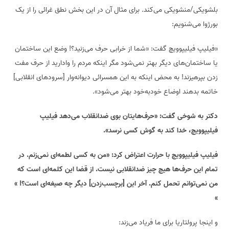
بلشویکی/منشویکی می‌کند. برای مثال آن در این بخش نطق غرائی را از یک
بورژوا می‌شنویم:
«فیلیپ فیلیپوویچ گفت: «شما از خرابی حرف می‌زنید؟! وضع این ساختمان
یا ساختمان‌های دیگر بهتر نمی‌شود مگر اینکه مردم را وادارید از حرف مفت
زدن بپرهیزند! به محض اینکه به این همسرائی دیوانه‌وار [سرودهای انقلابی]
خاتمه بدهند اوضاع خودبه‌خود بهتر می‌شود».
دکتر به شوخی گفت: «حرف‌هایتان بوی ضدانقلاب می‌دهد فیلیپ
فیلیپوویچ، خدا کند به گوش کسی نرسد».
فیلیپ فیلیپوویچ با حرارت اعتراض کرد: «من به کسی لطمه‌ای نمی‌زنم. در
تمام این حرف‌ها هیچ چیز ضدانقلابی نیست. از قضا این کلمه‌ای است که
من نمی‌توانم تحمل کنم. آخر این [برچسب‌زدن] دیگر چه صیغه‌ای است؟! »
»
و اینجا پرولتاریا برای ما فریاد می‌زند: