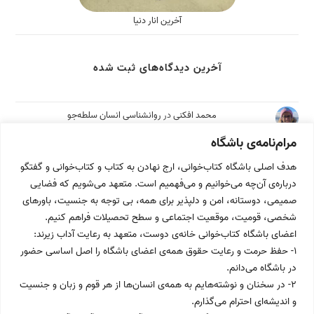
آخرین انار دنیا
آخرین دیدگاه‌های ثبت شده
محمد افکنی
در
روانشناسی انسان سلطه‌جو
آبان ۱۴۰۴
مرام‌نامه‌ی باشگاه
https://youtu.be/ZJZf0Ss4jHw
هدف اصلی باشگاه کتاب‌خوانی، ارج نهادن به کتاب و کتاب‌خوانی و گفتگو
درباره‌ی آن‌چه می‌خوانیم و می‌فهمیم است. متعهد می‌شویم که فضایی
I am Nobody
در
روانشناسی انسان سلطه‌جو
صمیمی، دوستانه، امن و دلپذیر برای همه، بی توجه به جنسیت، باورهای
مهر ۱۴۰۴
شخصی، قومیت، موقعیت اجتماعی و سطح تحصیلات فراهم کنیم.
به چند دلیل از اینکه لینک مقاله «انسان شئ نیست!» (Man Is Not a Thing) اثر
اعضای باشگاه کتاب‌خوانی خانه‌ی دوست، متعهد به رعایت آداب زیرند:
اریک فروم را با…
۱- حفظ حرمت و رعایت حقوق همه‌ی اعضای باشگاه را اصل اساسی حضور
در باشگاه می‌دانم.
۲- در سخنان و نوشته‌هایم به همه‌ی انسان‌ها از هر قوم و زبان و جنسیت
محمد افکنی
در
روانشناسی انسان سلطه‌جو
و اندیشه‌ای احترام می‌گذارم.
مهر ۱۴۰۴